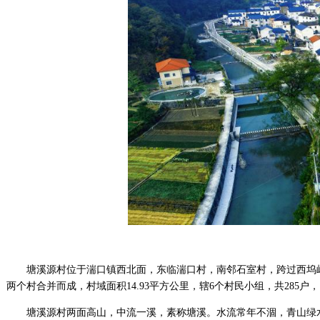
塘溪源村位于湍口镇西北面，东临湍口村，南邻石室村，跨过西坞
两个村合并而成，村域面积14.93平方公里，辖6个村民小组，共285户，1
塘溪源村两面高山，中流一溪，素称塘溪。水流常年不涸，青山绿