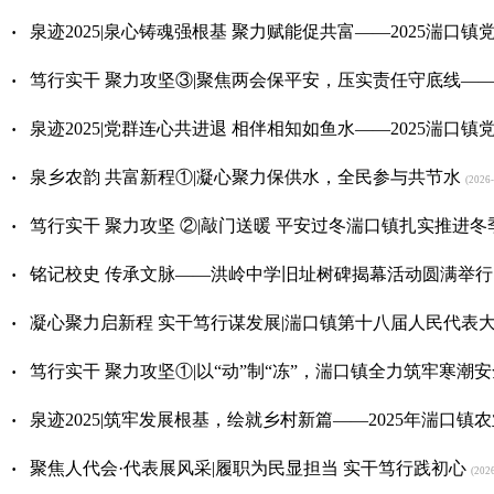
·
泉迹2025|泉心铸魂强根基 聚力赋能促共富——2025湍口
·
笃行实干 聚力攻坚③|聚焦两会保平安，压实责任守底线—
·
泉迹2025|党群连心共进退 相伴相知如鱼水——2025湍口
·
泉乡农韵 共富新程①|凝心聚力保供水，全民参与共节水
(2026-
·
笃行实干 聚力攻坚 ②|敲门送暖 平安过冬湍口镇扎实推进冬
·
铭记校史 传承文脉——洪岭中学旧址树碑揭幕活动圆满举行
·
凝心聚力启新程 实干笃行谋发展|湍口镇第十八届人民代表
·
笃行实干 聚力攻坚①|以“动”制“冻”，湍口镇全力筑牢寒潮
·
泉迹2025|筑牢发展根基，绘就乡村新篇——2025年湍口
·
聚焦人代会·代表展风采|履职为民显担当 实干笃行践初心
(2026