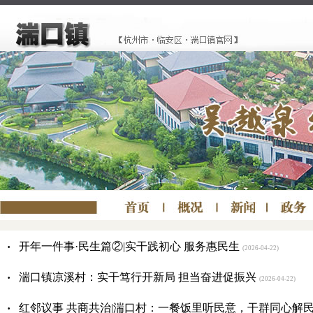
·
开年一件事·民生篇②|实干践初心 服务惠民生
(2026-04-22)
·
湍口镇凉溪村：实干笃行开新局 担当奋进促振兴
(2026-04-22)
·
红邻议事 共商共治|湍口村：一餐饭里听民意，干群同心解