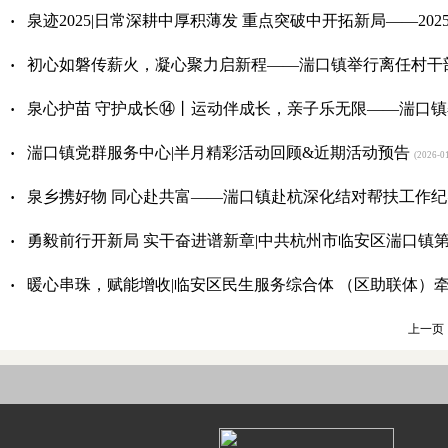
·
泉迹2025|日常深耕中厚积薄发 重点突破中开拓新局——2
·
初心如磐传薪火，凝心聚力启新程——湍口镇举行离任村干
·
泉心护苗 守护成长⑭丨运动伴成长，亲子乐无限——湍口
·
湍口镇党群服务中心|半月精彩活动回顾&近期活动预告
(2026-01
·
泉乡携好物 同心赴共富——湍口镇赴杭深化结对帮扶工作纪
·
勇毅前行开新局 实干奋进谱新章|中共杭州市临安区湍口镇
·
暖心串珠，赋能增收|临安区民生服务综合体 （区助联体）
上一页