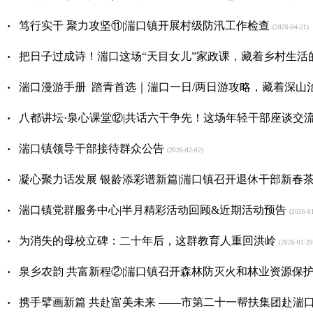
·
笃行实干 聚力攻坚⑪|湍口镇开展村级防汛工作检查
(2026-04-21)
·
把日子过成诗！湍口这场“天目女儿”家政课，藏着乡村生活
·
湍口漫游手册 踏青首选｜湍口一日/两日游攻略，藏着深山
·
八都讲坛·泉心课堂⑫|共话六干争先！这场年轻干部座谈交
·
湍口镇领导干部接待群众公告
(2026-02-02)
·
凝心聚力话发展 银龄添彩谱新篇|湍口镇召开退休干部新春
·
湍口镇党群服务中心|半月精彩活动回顾&近期活动预告
(2026-01
·
为消失的母校立碑：二十年后，这群教育人重回洪岭
(2026-01-29
·
泉乡农韵 共富新程②|湍口镇召开森林防灭火和林业资源保
·
携手擘画新篇 共赴富美未来 ——市第二十一帮扶集团赴湍口